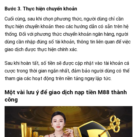
Bước 3. Thực hiện chuyển khoản
Cuối cùng, sau khi chọn phương thức, người dùng chỉ cần
thực hiện chuyển khoản theo các hướng dẫn có sẵn trên hệ
thống. Đối với phương thức chuyển khoản ngân hàng, người
dùng cần nhập đúng số tài khoản, thông tin liên quan để việc
giao dịch được thực hiện chính xác.
Sau khi hoàn tất, số tiền sẽ được cập nhật vào tài khoản cá
cược trong thời gian ngắn nhất, đảm bảo người dùng có thể
tham gia các hoạt động trên nền tảng ngay lập tức.
Một vài lưu ý để giao dịch nạp tiền M88 thành
công