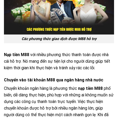
Các phương thức giao dịch được M88 hỗ trợ
Nạp tiền M88
với nhiều phương thức thanh toán được nhà
cái hỗ trợ. Nó mang đến sự tiện lợi cho người dùng giúp tiết
kiệm thời gian khi thực hiện và tránh xảy rác các lỗi.
Chuyển vào tài khoản M88 qua ngân hàng nhà nước
Chuyển khoản ngân hàng là phương thức
nạp tiền M88
phổ
biến, dễ dàng thực hiện, phù hợp với những ai không muốn sử
dụng các công cụ thanh toán trực tuyến. Việc thực hiện
chuyển khoản được hỗ trợ bởi nhiều ngân hàng lớn, giúp
người dùng có thể thực hiện một cách nhanh gọn lẹ. Khi đã