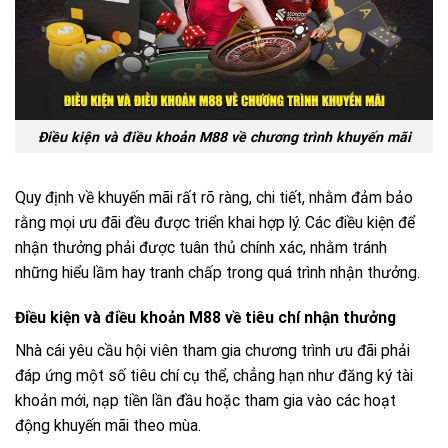
Điều kiện và điều khoản M88
về chương trình khuyến mãi
Quy định về khuyến mãi rất rõ ràng, chi tiết, nhằm đảm bảo
rằng mọi ưu đãi đều được triển khai hợp lý. Các điều kiện để
nhận thưởng phải được tuân thủ chính xác, nhằm tránh
những hiểu lầm hay tranh chấp trong quá trình nhận thưởng.
Điều kiện và điều khoản M88 về tiêu chí nhận thưởng
Nhà cái yêu cầu hội viên tham gia chương trình ưu đãi phải
đáp ứng một số tiêu chí cụ thể, chẳng hạn như đăng ký tài
khoản mới, nạp tiền lần đầu hoặc tham gia vào các hoạt
động khuyến mãi theo mùa.