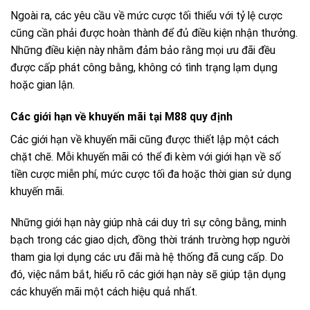
Ngoài ra, các yêu cầu về mức cược tối thiểu với tỷ lệ cược
cũng cần phải được hoàn thành để đủ điều kiện nhận thưởng.
Những điều kiện này nhằm đảm bảo rằng mọi ưu đãi đều
được cấp phát công bằng, không có tình trạng lạm dụng
hoặc gian lận.
Các giới hạn về khuyến mãi tại M88 quy định
Các giới hạn về khuyến mãi cũng được thiết lập một cách
chặt chẽ. Mỗi khuyến mãi có thể đi kèm với giới hạn về số
tiền cược miễn phí, mức cược tối đa hoặc thời gian sử dụng
khuyến mãi.
Những giới hạn này giúp nhà cái duy trì sự công bằng, minh
bạch trong các giao dịch, đồng thời tránh trường hợp người
tham gia lợi dụng các ưu đãi mà hệ thống đã cung cấp. Do
đó, việc nắm bắt, hiểu rõ các giới hạn này sẽ giúp tận dụng
các khuyến mãi một cách hiệu quả nhất.