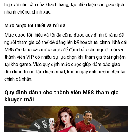
hợp với nhu cầu của khách hàng, tạo điều kiện cho giao dịch
nhanh chóng, chính xác.
Mức cược tối thiểu và tối đa
Mức cược tối thiểu và tối đa cũng được quy định rõ ràng để
người tham gia có thể dễ dàng lên kế hoạch tài chính. Nhà cái
M88 đa dạng các mức cược để đảm bảo cho người mới và
thành viên VIP có nhiều sự lựa chọn khi tham gia trải nghiệm
tại kho game. Việc quy định mức cược giúp đảm bảo giao
dịch luôn trong tầm kiểm soát, không gây ảnh hưởng đến tài
chính cá nhân.
Quy định dành cho thành viên M88 tham gia
khuyến mãi