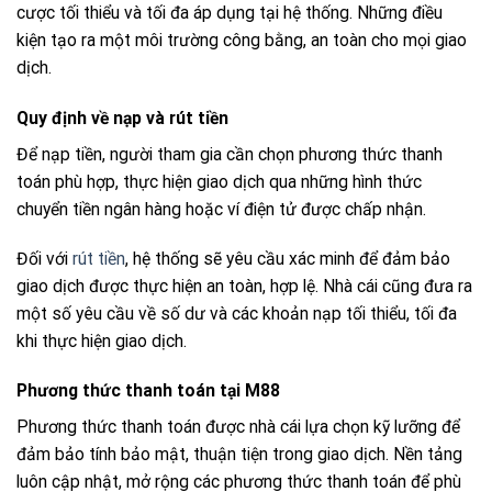
cược tối thiểu và tối đa áp dụng tại hệ thống. Những điều
kiện tạo ra một môi trường công bằng, an toàn cho mọi giao
dịch.
Quy định về nạp và rút tiền
Để nạp tiền, người tham gia cần chọn phương thức thanh
toán phù hợp, thực hiện giao dịch qua những hình thức
chuyển tiền ngân hàng hoặc ví điện tử được chấp nhận.
Đối với
rút tiền
, hệ thống sẽ yêu cầu xác minh để đảm bảo
giao dịch được thực hiện an toàn, hợp lệ. Nhà cái cũng đưa ra
một số yêu cầu về số dư và các khoản nạp tối thiểu, tối đa
khi thực hiện giao dịch.
Phương thức thanh toán tại M88
Phương thức thanh toán được nhà cái lựa chọn kỹ lưỡng để
đảm bảo tính bảo mật, thuận tiện trong giao dịch. Nền tảng
luôn cập nhật, mở rộng các phương thức thanh toán để phù