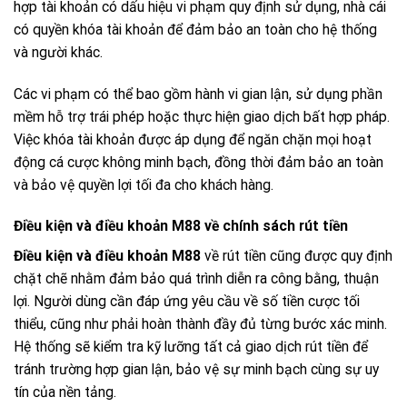
hợp tài khoản có dấu hiệu vi phạm quy định sử dụng, nhà cái
có quyền khóa tài khoản để đảm bảo an toàn cho hệ thống
và người khác.
Các vi phạm có thể bao gồm hành vi gian lận, sử dụng phần
mềm hỗ trợ trái phép hoặc thực hiện giao dịch bất hợp pháp.
Việc khóa tài khoản được áp dụng để ngăn chặn mọi hoạt
động cá cược không minh bạch, đồng thời đảm bảo an toàn
và bảo vệ quyền lợi tối đa cho khách hàng.
Điều kiện và điều khoản M88 về chính sách rút tiền
Điều kiện và điều khoản M88
về rút tiền cũng được quy định
chặt chẽ nhằm đảm bảo quá trình diễn ra công bằng, thuận
lợi. Người dùng cần đáp ứng yêu cầu về số tiền cược tối
thiểu, cũng như phải hoàn thành đầy đủ từng bước xác minh.
Hệ thống sẽ kiểm tra kỹ lưỡng tất cả giao dịch rút tiền để
tránh trường hợp gian lận, bảo vệ sự minh bạch cùng sự uy
tín của nền tảng.