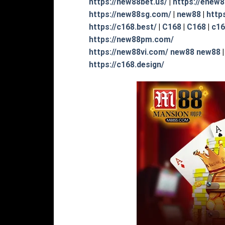
https://new88bet.us/
|
https://enew
https://new88sg.com/
|
new88
|
http
https://c168.best/
|
C168
|
C168
|
c16
https://new88pm.com/
https://new88vi.com/
new88
new88
https://c168.design/