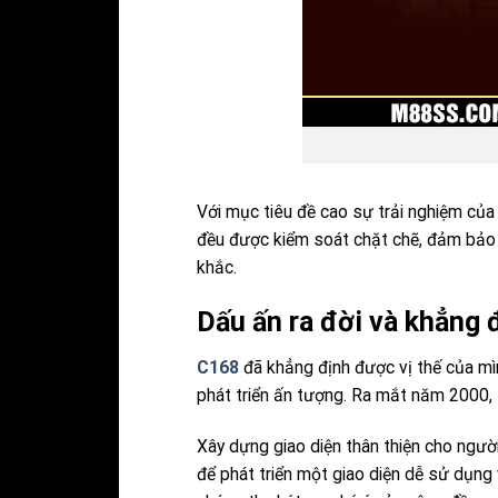
Với mục tiêu đề cao sự trải nghiệm của
đều được kiểm soát chặt chẽ, đảm bảo u
khắc.
Dấu ấn ra đời và khẳng 
C168
đã khẳng định được vị thế của mì
phát triển ấn tượng. Ra mắt năm 2000, 
Xây dựng giao diện thân thiện cho ngườ
để phát triển một giao diện dễ sử dụng 