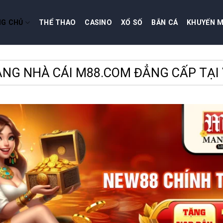
NG CHỦ
THỂ THAO
CASINO
XỔ SỐ
BẮN CÁ
KHUYẾN M
ANG NHÀ CÁI M88.COM ĐẲNG CẤP TẠI