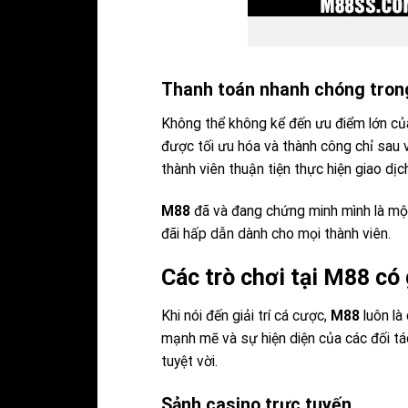
Thanh toán nhanh chóng trong
Không thể không kể đến ưu điểm lớn củ
được tối ưu hóa và thành công chỉ sau 
thành viên thuận tiện thực hiện giao dịc
M88
đã và đang chứng minh mình là một 
đãi hấp dẫn dành cho mọi thành viên.
Các trò chơi tại M88 có g
Khi nói đến giải trí cá cược,
M88
luôn là
mạnh mẽ và sự hiện diện của các đối t
tuyệt vời.
Sảnh casino trực tuyến