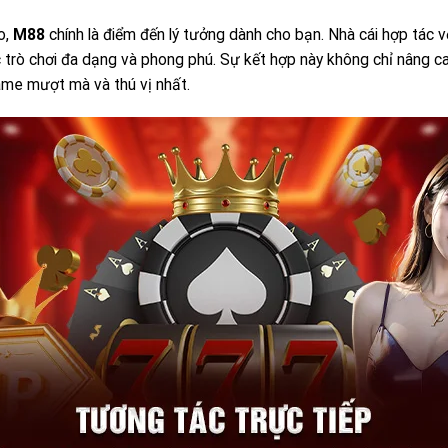
o,
M88
chính là điểm đến lý tưởng dành cho bạn. Nhà cái hợp tác v
trò chơi đa dạng và phong phú. Sự kết hợp này không chỉ nâng 
ame mượt mà và thú vị nhất.