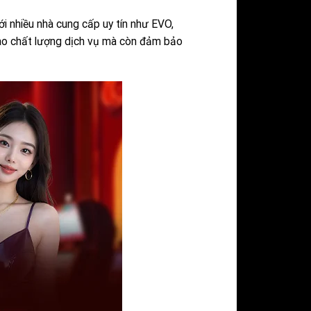
ới nhiều nhà cung cấp uy tín như EVO,
cao chất lượng dịch vụ mà còn đảm bảo