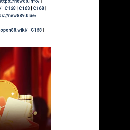
https://new88.info/
|
/
|
C168
|
C168
|
C168
|
ps://new889.blue/
.open88.wiki/
|
C168
|